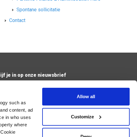
Spontane sollicitatie
Contact
ijf je in op onze nieuwsbrief
Verzend
Allow all
logy such as
 and content, ad
Ik geef de toestemming om mijn gegevens te bewaren en
verwerken zoals aangegeven in onze
privacy statement
. *
Customize
ce in who uses
roperty where
 Cookie
Deny