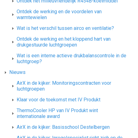
Ontdek het milieuvriendelijk R454B-koelmiddel
Ontdek de werking en de voordelen van
warmtewielen
Wat is het verschil tussen airco en ventilatie?
Ontdek de werking en het kloppend hart van
drukgestuurde luchtgroepen
Wat is een interne actieve drukbalanscontrole in de
luchtgroep?
Nieuws
AirX in de kijker: Monitoringscontracten voor
luchtgroepen
Klaar voor de toekomst met IV Produkt
ThermoCooler HP van IV Produkt wint
internationale award
AirX in de kijker: Basisschool Destelbergen
AirX in de kijker: Inregelspecialist richt zich op de