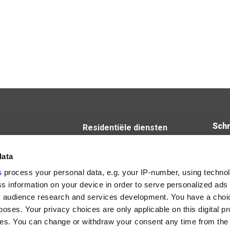
Schr
Residentiële diensten
Niet-residentiële diensten
steenweg 53B
Luchtgroepen IV Produkt
data
ke
s
process your personal data, e.g. your IP-number, using techno
15
s information on your device in order to serve personalized ads
 audience research and services development. You have a choi
chelen
poses. Your privacy choices are only applicable on this digital p
s. You can change or withdraw your consent any time from the
iënhoevedreef 20T