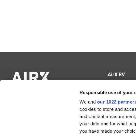
AirX BV
Hundelgemse
Responsible use of your 
9820 Merelbe
We and
our 1022 partner
BE0671.665.3
cookies to store and acces
09 430 60 89
info@airx.be
and content measurement,
Kantoor Me
your data and for what pur
you have made your choice
Campus Schal