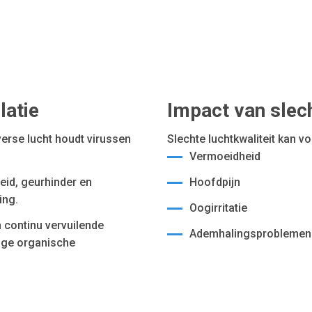
latie
Impact van slech
erse lucht houdt virussen
Slechte luchtkwaliteit kan 
Vermoeidheid
eid, geurhinder en
Hoofdpijn
ing.
Oogirritatie
 continu vervuilende
Ademhalingsproblemen
tige organische