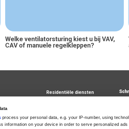
Welke ventilatorsturing kiest u bij VAV,
CAV of manuele regelkleppen?
Schr
Residentiële diensten
Niet-residentiële diensten
steenweg 53B
Luchtgroepen IV Produkt
data
ke
s
process your personal data, e.g. your IP-number, using techno
15
s information on your device in order to serve personalized ads