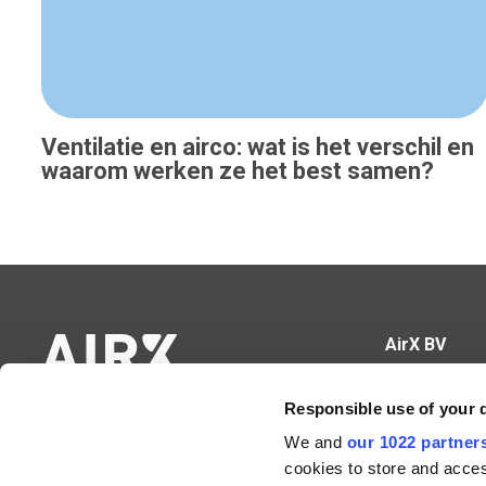
Ventilatie en airco: wat is het verschil en
waarom werken ze het best samen?
AirX BV
Hundelgemse
Responsible use of your 
9820 Merelbe
We and
our 1022 partner
BE0671.665.3
cookies to store and acces
09 430 60 89