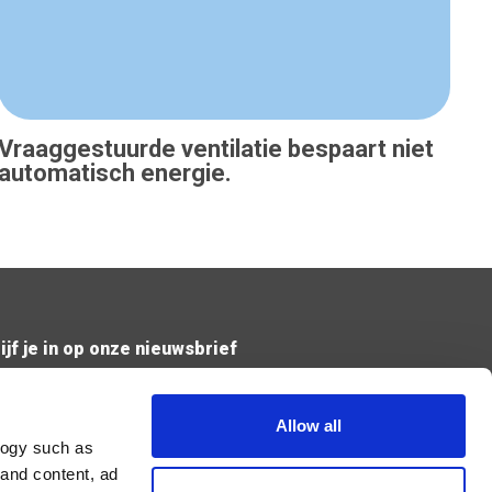
Vraaggestuurde ventilatie bespaart niet
automatisch energie.
ijf je in op onze nieuwsbrief
Verzend
Allow all
logy such as
 and content, ad
Ik geef de toestemming om mijn gegevens te bewaren en