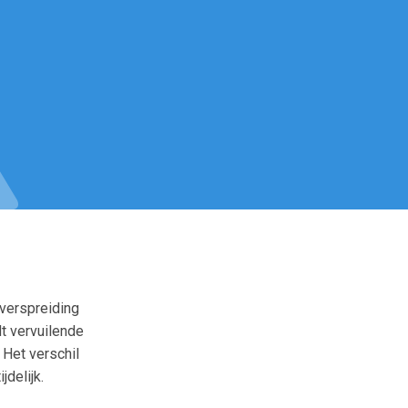
 verspreiding
dt vervuilende
 Het verschil
jdelijk.