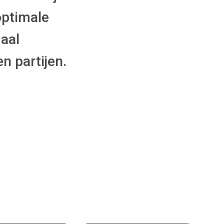
optimale
maal
n partijen.