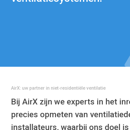
AirX: uw partner in niet-residentiële ventilatie
Bij AirX zijn we experts in het i
precies opmeten van ventilati
installateurs, waarbij ons doel 