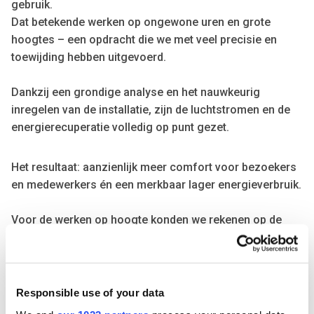
gebruik.
Dat betekende werken op ongewone uren en grote
hoogtes – een opdracht die we met veel precisie en
toewijding hebben uitgevoerd.
Dankzij een grondige analyse en het nauwkeurig
inregelen van de installatie, zijn de luchtstromen en de
energierecuperatie volledig op punt gezet.
Het resultaat: aanzienlijk meer comfort voor bezoekers
en medewerkers én een merkbaar lager energieverbruik.
Voor de werken op hoogte konden we rekenen op de
steun van een gespecialiseerd team, waardoor
veiligheid en kwaliteit steeds vooropstonden.
Dit project illustreert hoe AirX met de juiste expertise en
Responsible use of your data
partners elke uitdaging omzet in een duurzame en