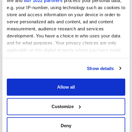
We and
our 1022 partners
process your personal data,
efficiënte totaaloplossing.
e.g. your IP-number, using technology such as cookies to
store and access information on your device in order to
serve personalized ads and content, ad and content
measurement, audience research and services
Heeft u zelf een uitdagend
development. You have a choice in who uses your data
ventilatieproject? AirX staat
and for what purposes. Your privacy choices are only
klaar om uw installatie naar een
applicable on this digital property where you have made
hoger niveau te tillen.
your choices. You can change or withdraw your consent
any time from the Cookie Declaration or by clicking on
Show details
the Privacy trigger icon.
Neem contact op
If you allow, we would also like to:
Allow all
Collect information about your geographical location
which can be accurate to within several meters
Customize
Identify your device by actively scanning it for
specific characteristics (fingerprinting)
Find out more about how your personal data is processed
Deny
and set your preferences in the
details section
.