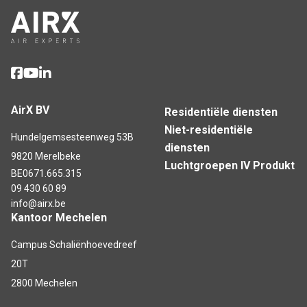
AirX BV
Residentiële diensten
Niet-residentiële
Hundelgemsesteenweg 53B
diensten
9820 Merelbeke
Luchtgroepen IV Produkt
BE0671.665.315
09 430 60 89
info@airx.be
Kantoor Mechelen
Campus Schaliënhoevedreef
20T
2800 Mechelen