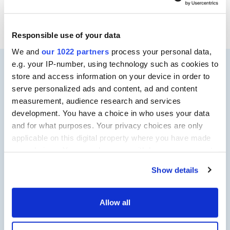
aanpak.
Responsible use of your data
We and
our 1022 partners
process your personal data,
e.g. your IP-number, using technology such as cookies to
store and access information on your device in order to
serve personalized ads and content, ad and content
measurement, audience research and services
development. You have a choice in who uses your data
and for what purposes. Your privacy choices are only
applicable on this digital property where you have made
your choices. You can change or withdraw your consent
any time from the Cookie Declaration or by clicking on
Show details
the Privacy trigger icon.
If you allow, we would also like to:
Allow all
Installatie & Bouw
Collect information about your geographical location
"Expert in het inregelen van
which can be accurate to within several meters