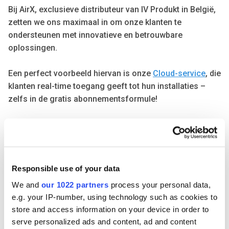
Bij AirX, exclusieve distributeur van IV Produkt in België,
zetten we ons maximaal in om onze klanten te
ondersteunen met innovatieve en betrouwbare
oplossingen.
Een perfect voorbeeld hiervan is onze
Cloud-service
, die
klanten real-time toegang geeft tot hun installaties –
zelfs in de gratis abonnementsformule!
We spraken met Gunter, Business Unit Manager van IV
Produkt bij AirX, over een recent praktijkvoorbeeld van
de voordelen van de Cloud-service en de toegevoegde
waarde van AirX.
Responsible use of your data
We and
our 1022 partners
process your personal data,
Tijdens een routinecontrole via de Cloud ontdekten we
e.g. your IP-number, using technology such as cookies to
een probleem met sterk vervuilde filters. Daarnaast viel
store and access information on your device in order to
ons op dat de inblaastemperatuur ingesteld werd op
serve personalized ads and content, ad and content