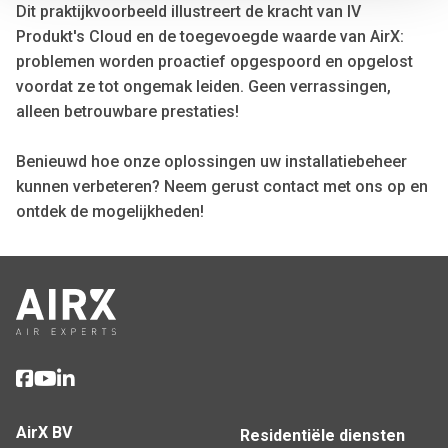
We also share information about your use of our site with
Dit praktijkvoorbeeld illustreert de kracht van IV
our social media, advertising and analytics partners who
Produkt's Cloud en de toegevoegde waarde van AirX:
may combine it with other information that you’ve
problemen worden proactief opgespoord en opgelost
provided to them or that they’ve collected from your use
voordat ze tot ongemak leiden. Geen verrassingen,
of their services.
alleen betrouwbare prestaties!
Benieuwd hoe onze oplossingen uw installatiebeheer
kunnen verbeteren? Neem gerust contact met ons op en
ontdek de mogelijkheden!
AirX BV
Residentiële diensten