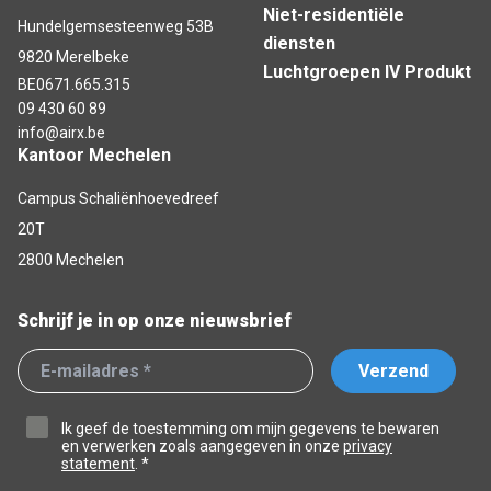
Niet-residentiële
Hundelgemsesteenweg 53B
diensten
9820 Merelbeke
Luchtgroepen IV Produkt
BE0671.665.315
09 430 60 89
info@airx.be
Kantoor Mechelen
Campus Schaliënhoevedreef
20T
2800 Mechelen
Schrijf je in op onze nieuwsbrief
Verzend
Ik geef de toestemming om mijn gegevens te bewaren
en verwerken zoals aangegeven in onze
privacy
statement
. *