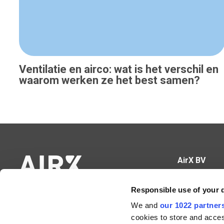
Ventilatie en airco: wat is het verschil en
waarom werken ze het best samen?
AirX BV
Hundelgemse
Responsible use of your 
9820 Merelbe
We and
our 1022 partner
BE0671.665.3
cookies to store and acces
09 430 60 89