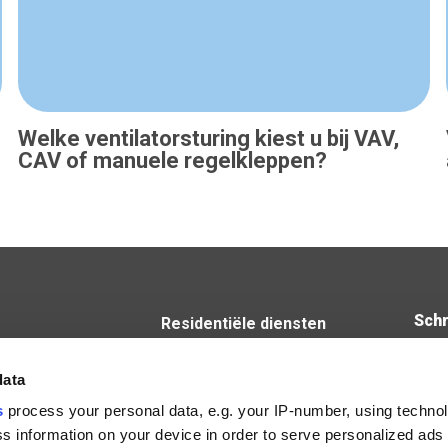
Welke ventilatorsturing kiest u bij VAV,
CAV of manuele regelkleppen?
Schr
Residentiële diensten
Niet-residentiële diensten
steenweg 53B
Luchtgroepen IV Produkt
data
ke
s
process your personal data, e.g. your IP-number, using techno
15
s information on your device in order to serve personalized ads