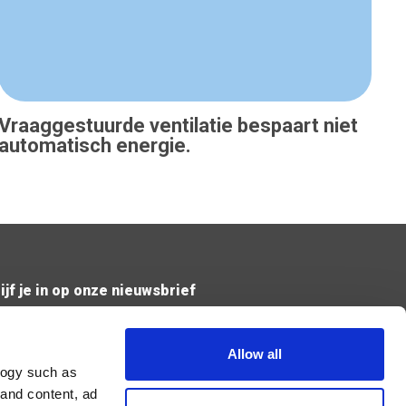
Vraaggestuurde ventilatie bespaart niet
automatisch energie.
ijf je in op onze nieuwsbrief
Verzend
Allow all
logy such as
 and content, ad
Ik geef de toestemming om mijn gegevens te bewaren en