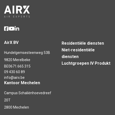
AirX BV
Residentiële diensten
Niet-residentiële
Hundelgemsesteenweg 53B
diensten
9820 Merelbeke
Luchtgroepen IV Produkt
BE0671.665.315
09 430 60 89
info@airx.be
Kantoor Mechelen
Campus Schaliënhoevedreef
20T
2800 Mechelen