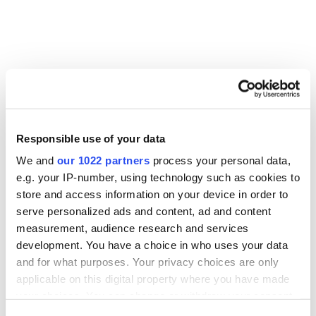
Responsible use of your data
We and
our 1022 partners
process your personal data,
e.g. your IP-number, using technology such as cookies to
store and access information on your device in order to
serve personalized ads and content, ad and content
Voor de Heistse Schuttersclub namen we de volledige
measurement, audience research and services
inregeling van 6 luchtgroepen voor onze rekening, met
development. You have a choice in who uses your data
een totaal luchtdebiet van maar liefst 94.000 m³/h.
and for what purposes. Your privacy choices are only
Alles werd nauwkeurig verdeeld via 16 textielkanalen,
applicable on this digital property where you have made
waardoor het comfort en de luchtkwaliteit in elke ruimte
your choices. You can change or withdraw your consent
optimaal zijn.
any time from the Cookie Declaration or by clicking on