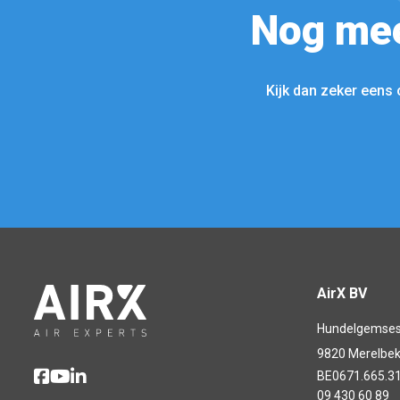
Nog mee
Kijk dan zeker eens 
AirX BV
Hundelgemse
9820 Merelbe
BE0671.665.3
09 430 60 89