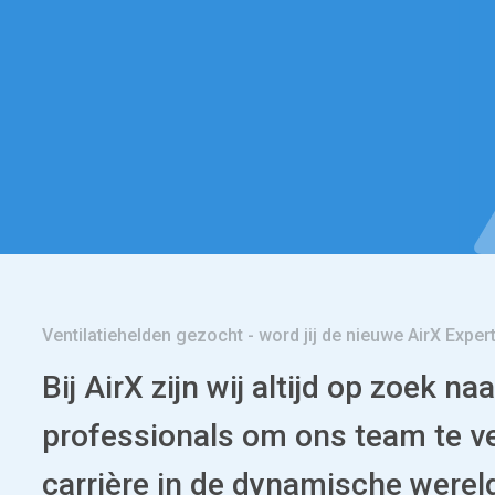
Ventilatiehelden gezocht - word jij de nieuwe AirX Exper
Bij AirX zijn wij altijd op zoek 
professionals om ons team te ver
carrière in de dynamische werel