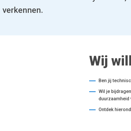
e verkennen.
Wij wil
Ben jij techni
Wil je bijdrage
duurzaamheid
Ontdek hieronde