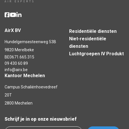
AirX BV
Residentiële diensten
Niet-residentiële
Hundelgemsesteenweg 53B
diensten
9820 Merelbeke
Luchtgroepen IV Produkt
BE0671.665.315
09 430 60 89
info@airx.be
Kantoor Mechelen
Campus Schaliënhoevedreef
20T
2800 Mechelen
Schrijf je in op onze nieuwsbrief