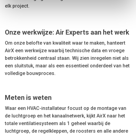
We use cookies to personalise content and ads, to
elk project.
provide social media features and to analyse our traffic.
We also share information about your use of our site with
our social media, advertising and analytics partners who
Onze werkwijze: Air Experts aan het werk
may combine it with other information that you’ve
provided to them or that they’ve collected from your use
Om onze belofte van kwaliteit waar te maken, hanteert
of their services.
AirX een werkwijze waarbij technische data en vroege
betrokkenheid centraal staan. Wij zien inregelen niet als
een sluitstuk, maar als een essentieel onderdeel van het
volledige bouwproces.
Meten is weten
Waar een HVAC-installateur focust op de montage van
de luchtgroep en het kanaalnetwerk, kijkt AirX naar het
totale ventilatiesysteem als 1 geheel waarbij de
luchtgroep, de regelkleppen, de roosters en alle andere