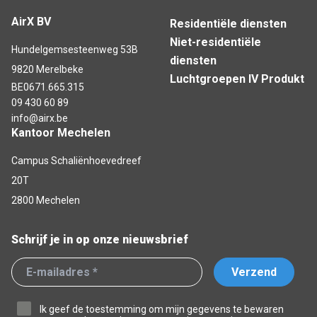
AirX BV
Residentiële diensten
Niet-residentiële
Hundelgemsesteenweg 53B
diensten
9820 Merelbeke
Luchtgroepen IV Produkt
BE0671.665.315
09 430 60 89
info@airx.be
Kantoor Mechelen
Campus Schaliënhoevedreef
20T
2800 Mechelen
Schrijf je in op onze nieuwsbrief
Verzend
Ik geef de toestemming om mijn gegevens te bewaren