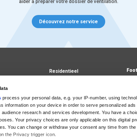
aider à préparer votre dossier de ventilation.
Découvrez notre service
Foot
Residentieel
Niet - Residentieel
steenweg 53B
IV Produkt
data
ke
s
process your personal data, e.g. your IP-number, using techno
15
s information on your device in order to serve personalized ads
 audience research and services development. You have a choi
chelen
poses. Your privacy choices are only applicable on this digital p
s. You can change or withdraw your consent any time from the
iënhoevedreef 20T
on the Privacy trigger icon.