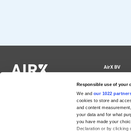
AirX BV
Hundelgemse
Responsible use of your 
9820 Merelbe
We and
our 1022 partner
BE0671.665.3
cookies to store and acces
09 430 60 89
info@airx.be
and content measurement,
Kantoor Me
your data and for what pur
you have made your choice
Campus Schal
Declaration or by clicking 