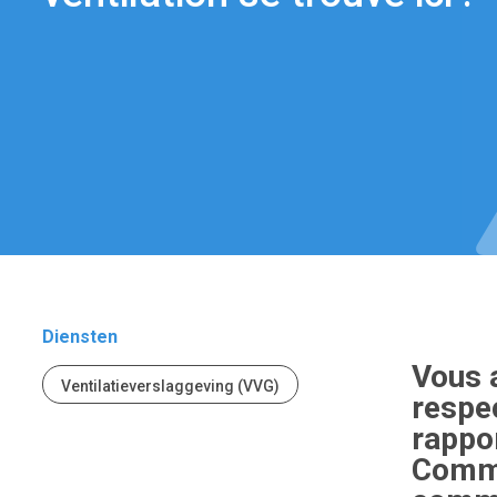
Diensten
Vous 
Ventilatieverslaggeving (VVG)
respe
rappor
Comme