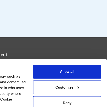
er 1
Verzend
Allow all
logy such as
 and content, ad
Ik geef de toestemming om mijn gegevens te bewaren en
verwerken zoals aangegeven in onze
privacy statement
. *
Customize
ce in who uses
roperty where
 Cookie
Deny